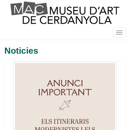
Vés
al
contingut
Togg
navig
Noticies