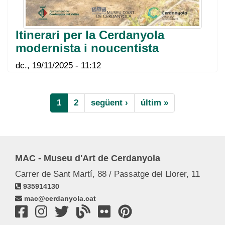
Itinerari per la Cerdanyola
modernista i noucentista
dc., 19/11/2025 - 11:12
Paginació
Pàgina
1
Page
2
Pàgina
següent ›
Última
últim »
actual
següent
pàgina
MAC - Museu d'Art de Cerdanyola
Carrer de Sant Martí, 88 / Passatge del Llorer, 11
935914130
mac@cerdanyola.cat