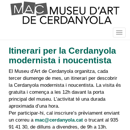
Vés
al
contingut
Togg
navig
Itinerari per la Cerdanyola
modernista i noucentista
El Museu d'Art de Cerdanyola organitza, cada
tercer diumenge de mes, un itinerari per descobrir
la Cerdanyola modernista i noucentista. La visita és
gratuïta i comença a les 12h davant la porta
principal del museu. L’activitat té una durada
aproximada d’una hora.
Per participar-hi, cal inscriure’s prèviament enviant
un correu a
mac@cerdanyola.cat
o trucant al 935
91 41 30, de dilluns a divendres, de 9h a 13h.